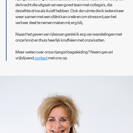
de kracht die uitgaat van een goed team met collega's, die
dezelfde drive als ikzelf hebben. Ook de ruimte die ik iedere keer
weer samen met een cliënt kan creëren om stressvrij aan het
verkeer deel te nemen maken mij erg blij.
Naast het geven van rijlessen geniet ik erg van wandelingen met
onze hond en thuis heerlijk knuffelen met onze katten.
Meer weten over onze rijangst begeleiding? Neem gerust
vrijblijvend
contact
met ons op.