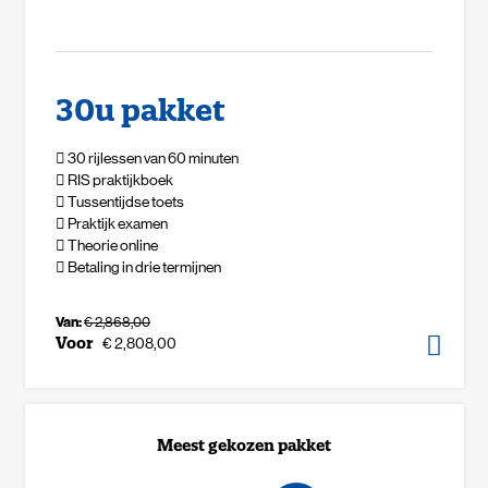
30u pakket
30 rijlessen van 60 minuten
RIS praktijkboek
Tussentijdse toets
Praktijk examen
Theorie online
Betaling in drie termijnen
Van:
€ 2,868,00
Voor
€ 2,808,00
Meest gekozen pakket