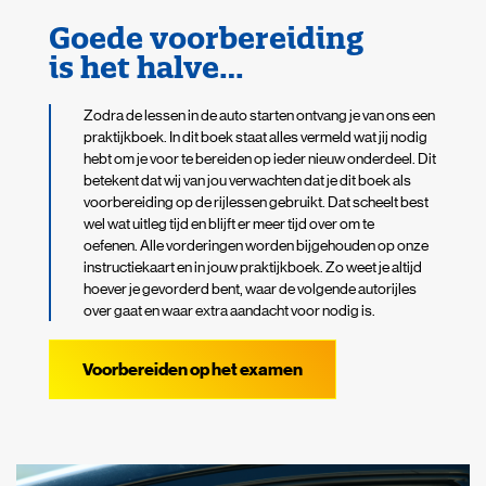
Goede voorbereiding
is het halve…
Zodra de lessen in de auto starten ontvang je van ons een
praktijkboek. In dit boek staat alles vermeld wat jij nodig
hebt om je voor te bereiden op ieder nieuw onderdeel. Dit
betekent dat wij van jou verwachten dat je dit boek als
voorbereiding op de rijlessen gebruikt. Dat scheelt best
wel wat uitleg tijd en blijft er meer tijd over om te
oefenen. Alle vorderingen worden bijgehouden op onze
instructiekaart en in jouw praktijkboek. Zo weet je altijd
hoever je gevorderd bent, waar de volgende autorijles
over gaat en waar extra aandacht voor nodig is.
Voorbereiden op het examen
Zoeken naar

Anderen zochten ook