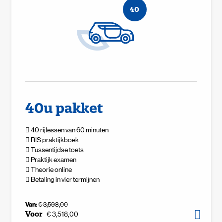
40
40u pakket
40 rijlessen van 60 minuten
RIS praktijkboek
Tussentijdse toets
Praktijk examen
Theorie online
Betaling in vier termijnen
Van:
€ 3,598,00
Voor
€ 3,518,00