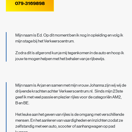
079-3169898
Mijn naam is Ed. Op dit moment ben ik nog in opleiding en volg ik
mijn stage bij het Verkeerscentrum.
Zodra dit is afgerond kun je mij tegenkomen in de auto en hoop ik
jouw te mogen helpen met het behalen van je rijbewijs.
Mijn naam is Arjan en samen met mijn vrouw Johanna zijn wij wij de
drijvende krachten achter Verkeerscentrum.nl. Sinds mijn 23ste
geef ik met veel passie en plezier rijles voor de categoriën AM2,
B en BE.
Het leuke aan het geven van rijles is de omgang met verschillende
mensen. En het aanleren van vaardigheden en inzichten zodat ze
zelfstandig met een auto, scooter of aanhangwagen op pad