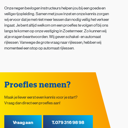
Onze negen bevlogen instructeurs helpen jou bij een goede en
veilige rijopleiding. Samen met jouw inzet en onze kennis zorgen
wij ervoor dat je met niet meer lessen dan nodig veilig het verkeer
ingaat. Je bent altijd welkom om een proefles te volgen of bij ons
langs te komen op onze vestiging in Zoetermeer. Zo kunnen wij
al je vragen beantwoorden. Wij geven schakel- en automaat
rijlessen. Vanwege de grote vraag naar rijlessen, hebben wij
momenteel een stop op automaat rijlessen.
Proefles nemen?
Maak je liever eerst even kennis voor je start?
Vraag dan direct een proefles aan!
Vraag aan
T.079 316 98 98