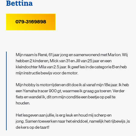
Bettina
079-3169898
Mijn naam is René, 61 jaar jong en samenwonend met Marion. Wij
hebben 2 kinderen, Mick van 31 en Jill van 25 jaar en een
kleindochter Mila van 2.5 jaar. Ik geef les in de categorie B en heb
mijn instructie bewijs voor de motor.
Mijn hobby is motorrijden en dit doe ik al vanaf mijn 18e jaar. Ik heb
een Yamaha tracer 900 gt, waarmee ik graag ga toeren. Verder
fiets en wandel ik, dit om mijn conditie een beetje op peil te
houden.
Het lesgeven aan jullie, is erg leuk en houd mij scherp en
jong. Samen toewerken naar het einddoel, namelijk het rijbewijs ,is
de kers op de taart!