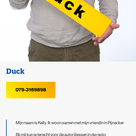
Duck
079-3169898
Mijn naam is Kelly. Ik woon samen met mijn vriendin in Pijnacker
Bij mij kun je terecht voor de autorijlessen in de regio