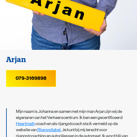
Arjan
079-3169898
Mijn naam is Johanna en samen met mijn man Arjan zijn wij de
eigenaren van het Verkeerscentrum. Ik ben een gecertificeerd
Heartmath
coach en als rijangstcoach sta ik vermeld op de
website van
Rijangstlabel.
Je kunt bij mij terecht voor
rijangstcoaching en autorijlessen in de automaat. Ik word blij van