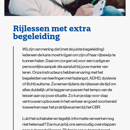
Rijlessen met extra
begeleiding
Wij zijn van mening dat (met de juiste begeleiding)
iedereen de kans moet krijgen om zijn of haar rijbewijs te
kunnen halen. Daarom zorgen wij voor een rustige en
persoonlijke aanpak die aansluit bij jouw manier van
leren. Onze instructeurs hebben ervaring met het
begeleiden van leerlingen met faalangst, ADHD, dyslexie
of (licht) autisme. Ze nemen tijdens de rijlessen de tijd om
alles duidelijk uit te leggen en passen het tempo van de
lessen aan op jouw situatie. Zo kun je stap voor stap
vertrouwen opbouwen in het verkeer en goed voorbereid
toewerken naar het praktijkexamen bij het CBR.
Lukt het schakelen en tegelijk informatie verwerken nog
niet helemaal? Dan kun je bij ons eenvoudig overstappen