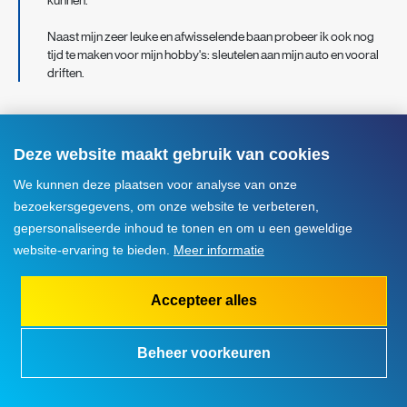
kunnen.
Naast mijn zeer leuke en afwisselende baan probeer ik ook nog
tijd te maken voor mijn hobby's: sleutelen aan mijn auto en vooral
driften.
Deze website maakt gebruik van cookies
We kunnen deze plaatsen voor analyse van onze
bezoekersgegevens, om onze website te verbeteren,
gepersonaliseerde inhoud te tonen en om u een geweldige
website-ervaring te bieden.
Meer informatie
Accepteer alles
Beheer voorkeuren
079 316 98 98