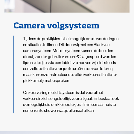
Camera volgsysteem
Tijdens de praktijkles is het mogelijk om de vorderingen
en situaties te filmen. Dit doen wij met een Blackvue
camerasysteem. Met dit systeem kunnen de beelden
direct, zonder gebruik van een PC, afgespeeld worden
tijdens de rijles via een tablet. Zo hoeven wij niet steeds
een zelfde situatie voor jou te creëren om van te leren,
maar kan onze instructeur dezelfde verkeerssituatie ter
plekke met je nabespreken.
Onze ervaring met dit systeem is dat vooral het
verkeersinzicht ongelooflijk vooruit gaat. Er bestaat ook
de mogelijkheid om kleine stukjes film mee naar huis te
nemen en te showen wat je allemaal al kan.