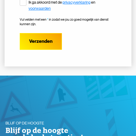
Ik ga akkoord met de
privacyverklaring
en
voorwaarden
Vul velden met een
*
in zodat we jou zo goed mogelijk van dienst
kunnen zijn.
Verzenden
Zoeken naar

Anderen zochten ook
BLIJF OP DE HOOGTE
Blijf op de hoogte