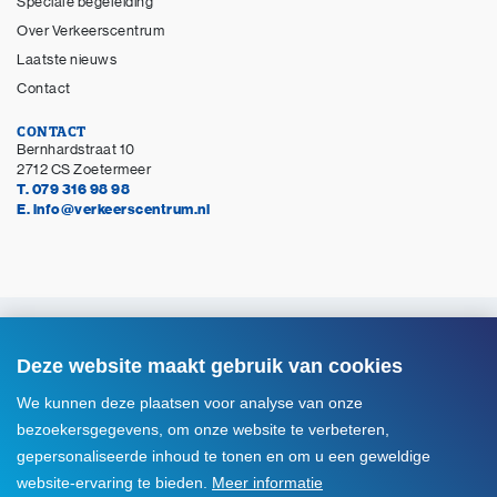
Speciale begeleiding
Over Verkeerscentrum
Laatste nieuws
Contact
CONTACT
Bernhardstraat 10
2712 CS Zoetermeer
T. 079 316 98 98
E. info@verkeerscentrum.nl
© Copyright 2026 Verkeerscentrum Zoetermeer
Alle rechten voorbehouden
Deze website maakt gebruik van cookies
Disclaimer
We kunnen deze plaatsen voor analyse van onze
Privacyverklaring
bezoekersgegevens, om onze website te verbeteren,
Cookie instellingen
gepersonaliseerde inhoud te tonen en om u een geweldige
website-ervaring te bieden.
Meer informatie
Voorwaarden