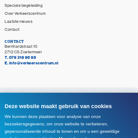
Speciale begeleiding
Over Verkeerscentrum
Laatste nieuws
Contact
CONTACT
Bernhardstraat 10
2712 CS Zoetermeer
T. 079 316 98 98
E. info@verkeerscentrum.nl
© Copyright 2026 Verkeerscentrum Zoetermeer
Alle rechten voorbehouden
Deze website maakt gebruik van cookies
Disclaimer
We kunnen deze plaatsen voor analyse van onze
Privacyverklaring
bezoekersgegevens, om onze website te verbeteren,
Cookie instellingen
gepersonaliseerde inhoud te tonen en om u een geweldige