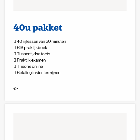
40u pakket
40 rijlessen van 60 minuten
RIS praktijkboek
Tussentijdse toets
Praktijk examen
Theorie online
Betaling in vier termijnen
Zoeken naar

€ -
Anderen zochten ook