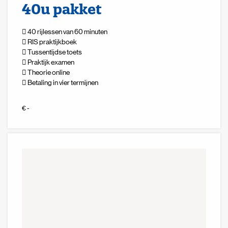
40u pakket
40 rijlessen van 60 minuten
RIS praktijkboek
Tussentijdse toets
Praktijk examen
Theorie online
Betaling in vier termijnen
Zoeken naar
€ -

Anderen zochten ook