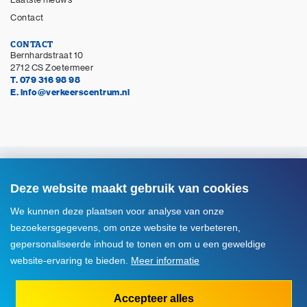
Contact
CONTACT
Bernhardstraat 10
2712 CS Zoetermeer
T. 079 316 98 98
E. info@verkeerscentrum.nl
© Copyright 2026 Verkeerscentrum Zoetermeer
Alle rechten voorbehouden
Deze website maakt gebruik van cookies
Disclaimer
We kunnen deze plaatsen voor analyse van onze
Privacyverklaring
bezoekersgegevens, om onze website te verbeteren,
Cookie instellingen
gepersonaliseerde inhoud te tonen en om u een geweldige
website-ervaring te bieden.
Meer informatie
Voorwaarden



Accepteer alles