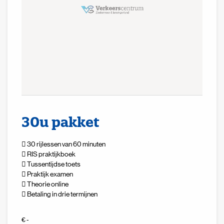
30u pakket
30 rijlessen van 60 minuten
RIS praktijkboek
Tussentijdse toets
Praktijk examen
Theorie online
Betaling in drie termijnen
€ -