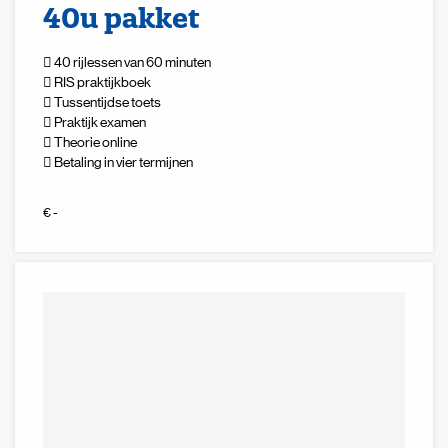
40u pakket
40 rijlessen van 60 minuten
RIS praktijkboek
Tussentijdse toets
Praktijk examen
Theorie online
Betaling in vier termijnen
Zoeken naar
€ -

Anderen zochten ook