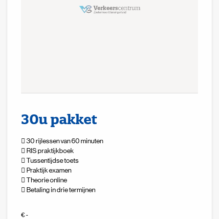
30u pakket
30 rijlessen van 60 minuten
RIS praktijkboek
Tussentijdse toets
Praktijk examen
Theorie online
Betaling in drie termijnen
€ -