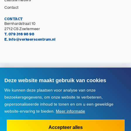
Contact
CONTACT
Bernhardstraat 10
2712 CS Zoetermeer
T. 079 316 98 98
E. info@verkeerscentrum.nl
© Copyright 2026 Verkeerscentrum Zoetermeer
Alle rechten voorbehouden
Deze website maakt gebruik van cookies
Disclaimer
We kunnen deze plaatsen voor analyse van onze
Privacyverklaring
bezoekersgegevens, om onze website te verbeteren,
Cookie instellingen
gepersonaliseerde inhoud te tonen en om u een geweldige
website-ervaring te bieden.
Meer informatie
Voorwaarden



Accepteer alles